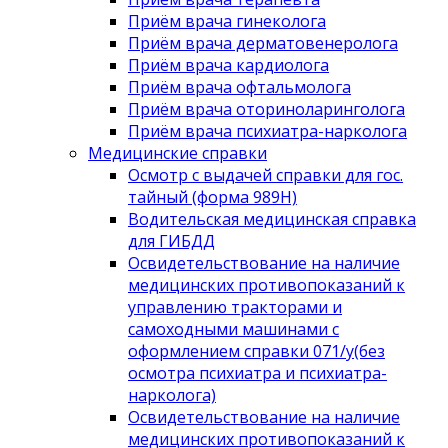
Приём врача гинеколога
Приём врача дерматовенеролога
Приём врача кардиолога
Приём врача офтальмолога
Приём врача оториноларинголога
Приём врача психиатра-нарколога
Медицинские справки
Осмотр с выдачей справки для гос.
тайный (форма 989Н)
Водительская медицинская справка
для ГИБДД
Освидетельствование на наличие
медицинских противопоказаний к
управлению тракторами и
самоходными машинами с
оформлением справки 071/у(без
осмотра психиатра и психиатра-
нарколога)
Освидетельствование на наличие
медицинских противопоказаний к