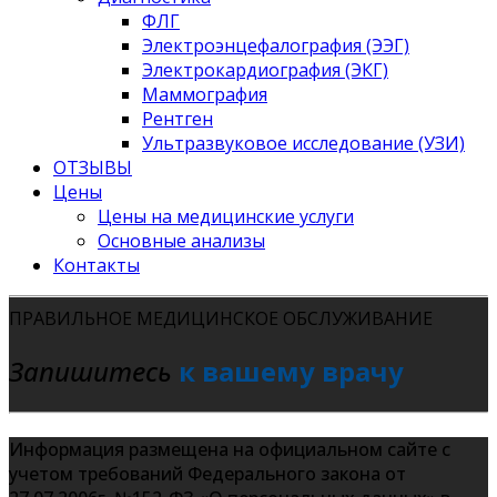
ФЛГ
Электроэнцефалография (ЭЭГ)
Электрокардиография (ЭКГ)
Маммография
Рентген
Ультразвуковое исследование (УЗИ)
ОТЗЫВЫ
Цены
Цены на медицинские услуги
Основные анализы
Контакты
ПРАВИЛЬНОЕ МЕДИЦИНСКОЕ ОБСЛУЖИВАНИЕ
Запишитесь
к вашему врачу
Информация размещена на официальном сайте с
учетом требований Федерального закона от