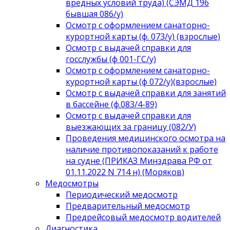
вредных условий труда) (СЭМД 196
бывшая 086/у)
Осмотр с оформлением санаторно-
курортной карты (ф. 073/у) (взрослые)
Осмотр с выдачей справки для
госслужбы (ф 001-ГС/у)
Осмотр с оформлением санаторно-
курортной карты (ф 072/у)(взрослые)
Осмотр с выдачей справки для занятий
в бассейне (ф.083/4-89)
Осмотр с выдачей справки для
выезжающих за границу (082/У)
Проведения медицинского осмотра на
наличие противопоказаний к работе
на судне (ПРИКАЗ Минздрава РФ от
01.11.2022 N 714 н) (Моряков)
Медосмотры
Периодический медосмотр
Предварительный медосмотр
Предрейсовый медосмотр водителей
Диагностика