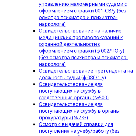
управлению маломерными судами с
оформлением справки 001-СВ/у (без
осмотра психиатра и психиатра-
нарколога)
Освидетельствование на наличие
медицинских противопоказаний к
охранной деятельности с
оформлением справки (ф 002/ЧО-у)
(без осмотра психиатра и психиатра-
нарколога)
Освидетельствование претендента на
должность судьи (ф 086/1-у)
Освидетельствование для
поступающих на службу в
следственные органы (№500)
Освидетельствование для
поступающих на службу в органы
прокуратуры (№733)
Осмотр с выдачей справки для
поступления на учебу/работу (без